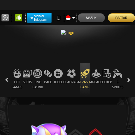
ae****ii Berhasil Withdraw Rp 1.551.000,00
Main di
MASUK
DAFTAR
Telegram
HOT
SLOTS
LIVE
RACE
TOGEL
OLAHRAGA
CRASH
ARCADE
POKER
E-
SABUN
GAMES
CASINO
GAME
SPORTS
AYAM