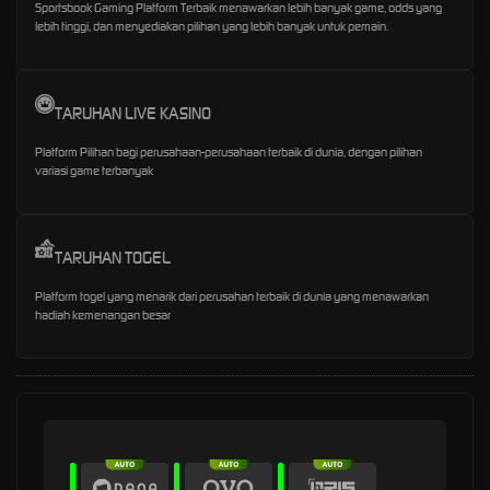
Sportsbook Gaming Platform Terbaik menawarkan lebih banyak game, odds yang
lebih tinggi, dan menyediakan pilihan yang lebih banyak untuk pemain.
TARUHAN LIVE KASINO
Platform Pilihan bagi perusahaan-perusahaan terbaik di dunia, dengan pilihan
variasi game terbanyak
TARUHAN TOGEL
Platform togel yang menarik dari perusahan terbaik di dunia yang menawarkan
hadiah kemenangan besar