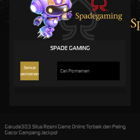
SPADE GAMING
Semua
permainan
Garuda303 Situs Resmi Game Online Terbaik dan Paling
Gacor Gampang Jackpot