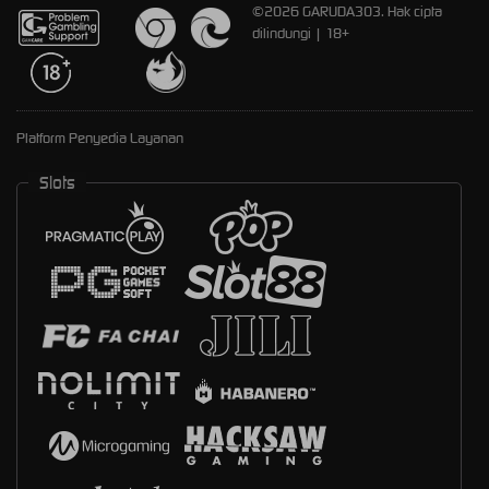
©2026 GARUDA303. Hak cipta
dilindungi | 18+
Platform Penyedia Layanan
Slots