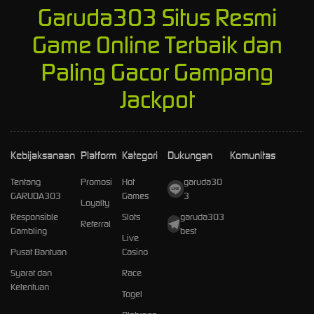
Garuda303 Situs Resmi
Game Online Terbaik dan
Paling Gacor Gampang
Jackpot
Kebijaksanaan
Platform
Kategori
Dukungan
Komunitas
Tentang
Promosi
Hot
garuda30
GARUDA303
Games
3
Loyalty
Responsible
Slots
garuda303
Referral
Gambling
best
Live
Pusat Bantuan
Casino
Syarat dan
Race
Ketentuan
Togel