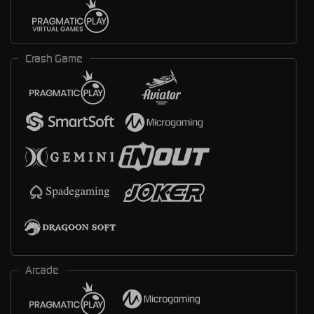
Crash Game
Arcade