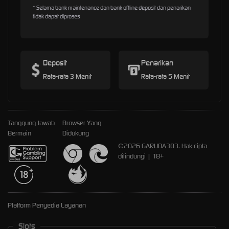
* Selama bank maintenance dan bank offline deposit dan penarikan
tidak dapat diproses
Deposit
Penarikan
Rata-rata 3 Menit
Rata-rata 5 Menit
Tanggung Jawab
Browser Yang
Bermain
Didukung
©2026 GARUDA303. Hak cipta
dilindungi | 18+
Platform Penyedia Layanan
Slots