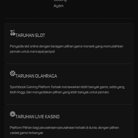
Ayam
TARUHAN SLOT
Penyedia slot online dengan beragam pilihan game menarik yang memudahkan
pemain untuk mencapai jackpot
TARUHAN OLAHRAGA
Sportsbook Gaming Platform Terbaik menawarkan lebih banyak game, odds yang
lebih tinggi, dan menyediakan pilihan yang lebih banyak untuk pemain.
TARUHAN LIVE KASINO
Platform Pilihan bagi perusahaan-perusahaan terbaik di dunia, dengan pilihan
variasi game terbanyak