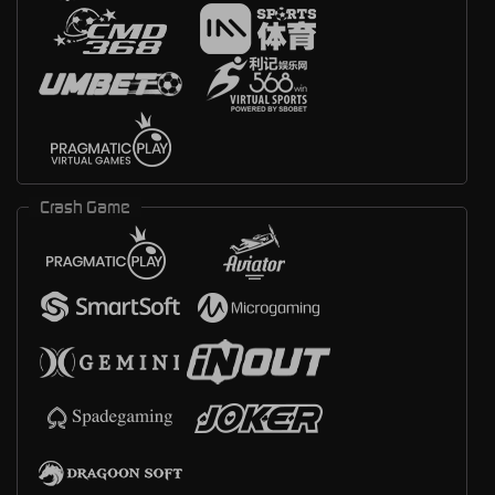
Crash Game