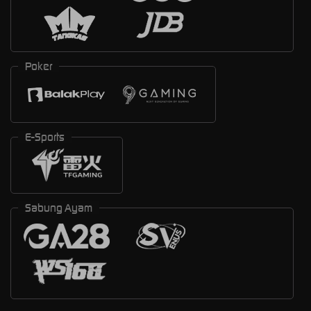
Poker
E-Sports
Sabung Ayam