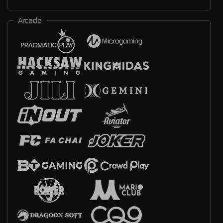
Arcade