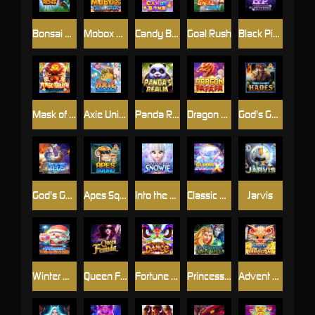
Bonsai of the Riches
Mobox Olympia
Candy Bomb
Goal Rush
Black Pink (B.P.) in Metaverse
Mask of Truth Jumboways
Axie Universe
Panda Realm
Dragon FAFAFA
God's Gambit : Hades
God's Gambit Zeus
Apes Squad
Into the Fay: Snowie
Classic Diamond X5
Jarvis
Winter Winnings
Queen Femida
Fortune Dance
Princess and the Evil Witch
Advent of the Dragon