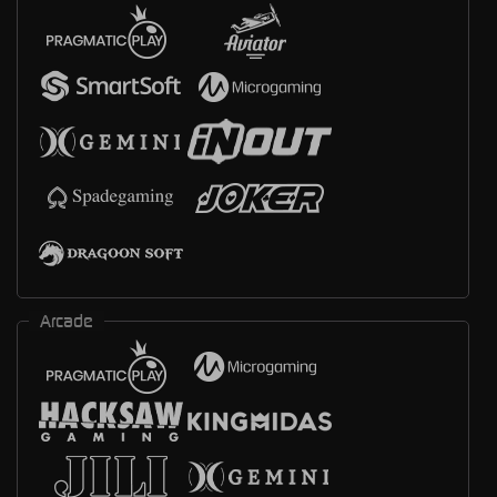
Arcade