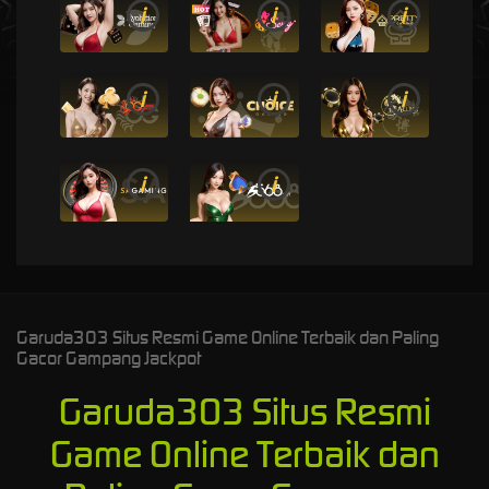
i
i
i
i
i
i
i
i
Garuda303 Situs Resmi Game Online Terbaik dan Paling
Gacor Gampang Jackpot
Garuda303 Situs Resmi
Game Online Terbaik dan