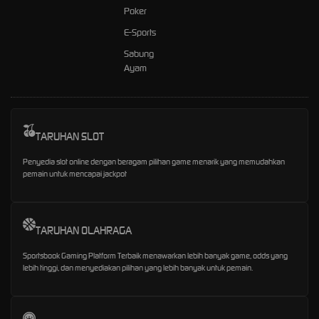
Poker
E-Sports
Sabung
Ayam
TARUHAN SLOT
Penyedia slot online dengan beragam pilihan game menarik yang memudahkan
pemain untuk mencapai jackpot
TARUHAN OLAHRAGA
Sportsbook Gaming Platform Terbaik menawarkan lebih banyak game, odds yang
lebih tinggi, dan menyediakan pilihan yang lebih banyak untuk pemain.