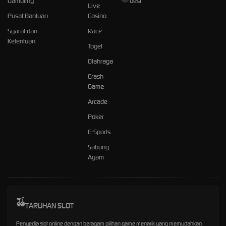
Gambling
best
Live
Pusat Bantuan
Casino
Syarat dan
Race
Ketentuan
Togel
Olahraga
Crash
Game
Arcade
Poker
E-Sports
Sabung
Ayam
TARUHAN SLOT
Penyedia slot online dengan beragam pilihan game menarik yang memudahkan