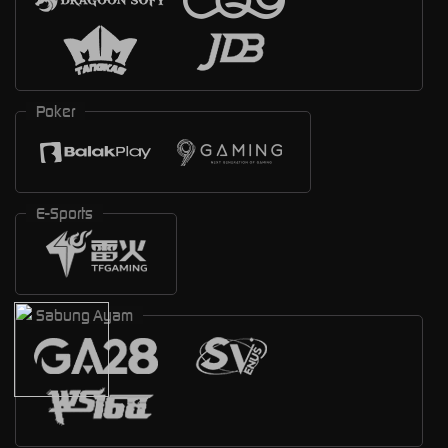
Poker
E-Sports
Sabung Ayam