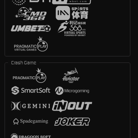
Crash Game