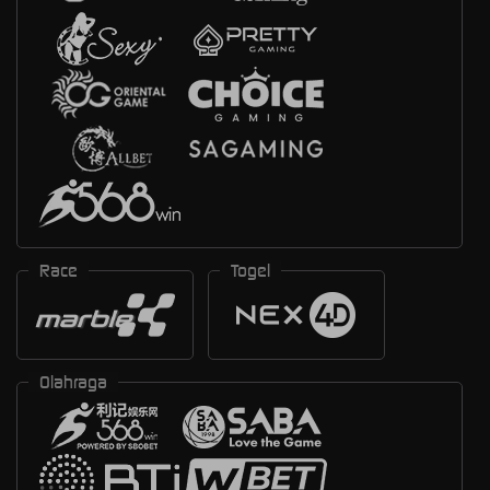
Race
Togel
Olahraga