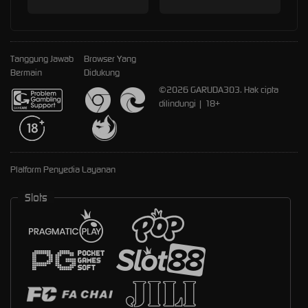
Tanggung Jawab
Browser Yang
Bermain
Didukung
©2026 GARUDA303. Hak cipta
dilindungi | 18+
Platform Penyedia Layanan
Slots