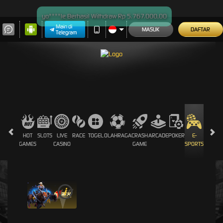
Main di
MASUK
DAFTAR
Telegram
yo****le Berhasil Withdraw Rp 5.767.000,00
HOT
SLOTS
LIVE
RACE
TOGEL
OLAHRAGA
CRASH
ARCADE
POKER
E-
SABUN
GAMES
CASINO
GAME
SPORTS
AYAM
i