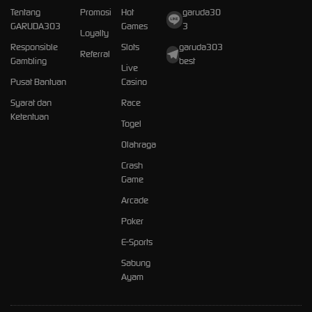
Tentang
Promosi
Hot
garuda30
GARUDA303
Games
3
Loyalty
Responsible
Slots
garuda303
Referral
Gambling
best
Live
Pusat Bantuan
Casino
Syarat dan
Race
Ketentuan
Togel
Olahraga
Crash
Game
Arcade
Poker
E-Sports
Sabung
Ayam