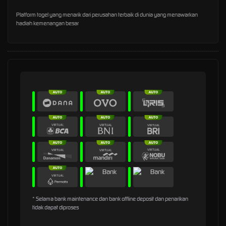
Platform togel yang menarik dari perusahan terbaik di dunia yang menawarkan
hadiah kemenangan besar
* Selama bank maintenance dan bank offline deposit dan penarikan
tidak dapat diproses