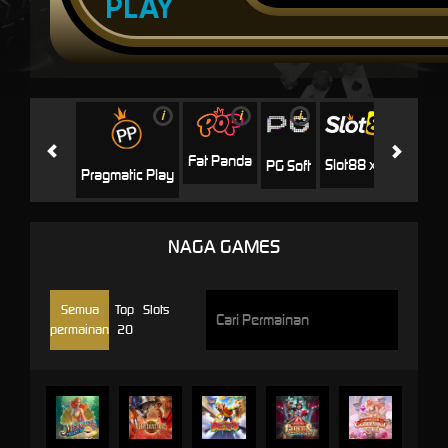
PLAY
i
i
i
i
i
Facha
Fat Panda
Slot88 x PP
PG Soft
Pragmatic Play
NAGA GAMES
Semua
Top
Slots
permainan
20