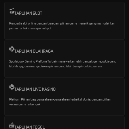
TARUHAN SLOT
Penyedia slot online dengan beragam pilihan game menarik yang memudahkan
pemain untuk mencapai jackpot
TARUHAN OLAHRAGA
Sportsbook Gaming Platform Terbaik menawarkan lebih banyak game, odds yang
lebih tinggi, dan menyediakan pilihan yang lebih banyak untuk pemain.
TARUHAN LIVE KASINO
Platform Pilihan bagi perusahaan-perusahaan terbaik di dunia, dengan pilihan
variasi game terbanyak
TARUHAN TOGEL