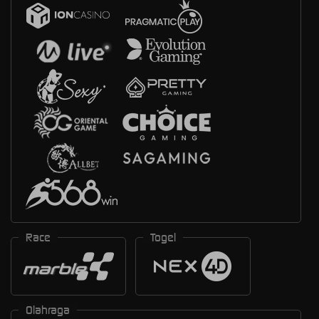
Race
Togel
Olahraga