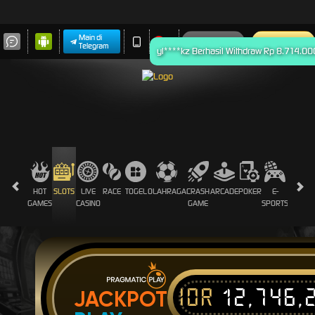
Main di
MASUK
DAFTAR
Telegram
yl****kz Berhasil Withdraw Rp 8.714.0
HOT
SLOTS
LIVE
RACE
TOGEL
OLAHRAGA
CRASH
ARCADE
POKER
E-
SABUN
GAMES
CASINO
GAME
SPORTS
AYAM
IDR
12,746,
JACKPOT