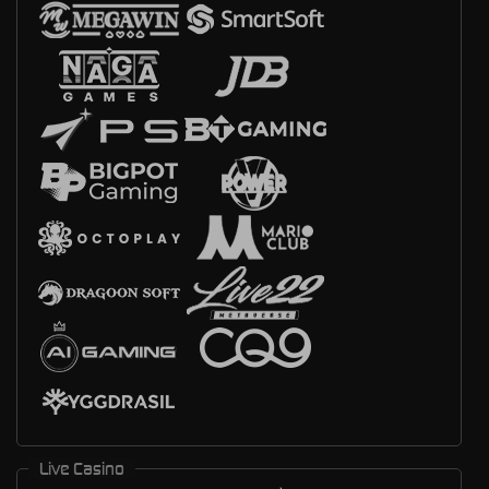
Live Casino