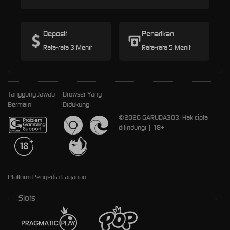
Deposit
Penarikan
Rata-rata 3 Menit
Rata-rata 5 Menit
Tanggung Jawab
Browser Yang
Bermain
Didukung
©2026 GARUDA303. Hak cipta
dilindungi | 18+
Platform Penyedia Layanan
Slots