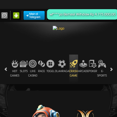
Main di
MASUK
DAFTAR
Telegram
wf****po Berhasil Withdraw Rp 4.715.000,00
HOT
SLOTS
LIVE
RACE
TOGEL
OLAHRAGA
CRASH
ARCADE
POKER
E-
SABUN
GAMES
CASINO
GAME
SPORTS
AYAM