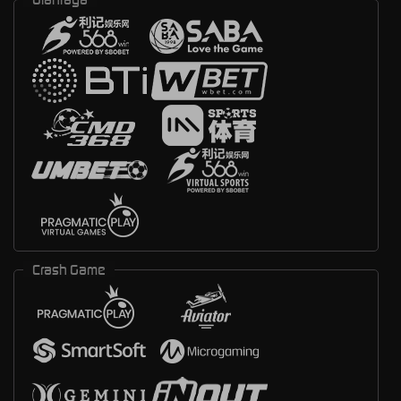
Crash Game