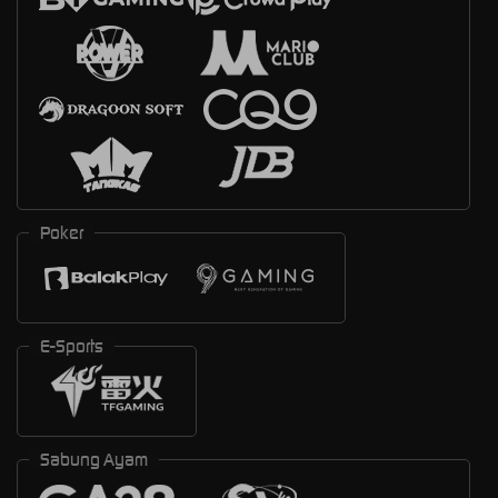
Poker
E-Sports
Sabung Ayam