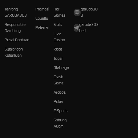
Tentang
Promosi
Hot
garuda30
GARUDA303
Games
3
Loyalty
Responsible
Slots
garuda303
Referral
Gambling
best
Live
Pusat Bantuan
Casino
Syarat dan
Race
Ketentuan
Togel
Olahraga
Crash
Game
Arcade
Poker
E-Sports
Sabung
Ayam