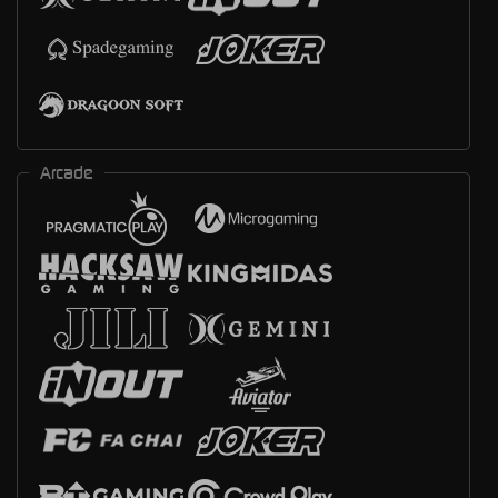
Arcade