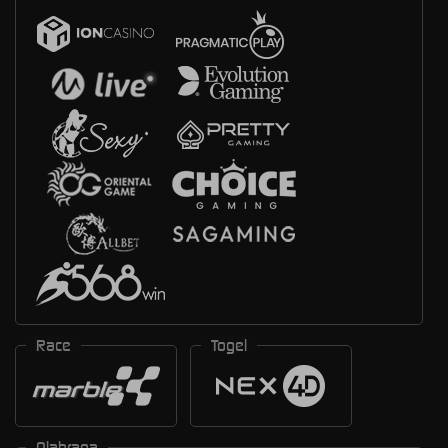
Race
Togel
Olahraga