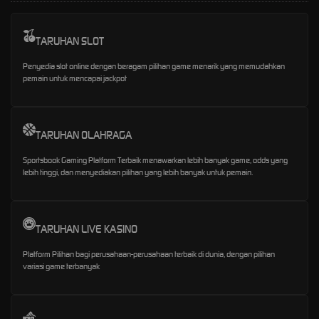
TARUHAN SLOT
Penyedia slot online dengan beragam pilihan game menarik yang memudahkan
pemain untuk mencapai jackpot
TARUHAN OLAHRAGA
Sportsbook Gaming Platform Terbaik menawarkan lebih banyak game, odds yang
lebih tinggi, dan menyediakan pilihan yang lebih banyak untuk pemain.
TARUHAN LIVE KASINO
Platform Pilihan bagi perusahaan-perusahaan terbaik di dunia, dengan pilihan
variasi game terbanyak