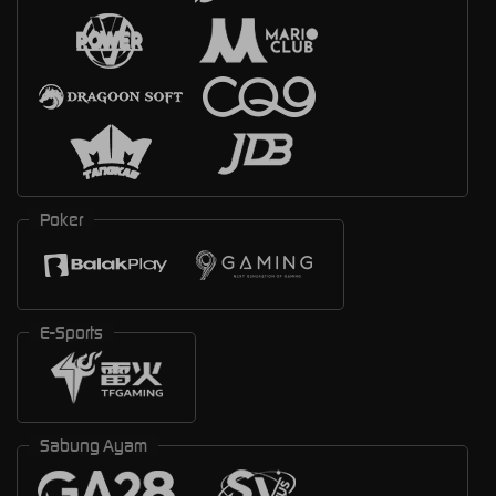
Poker
E-Sports
Sabung Ayam