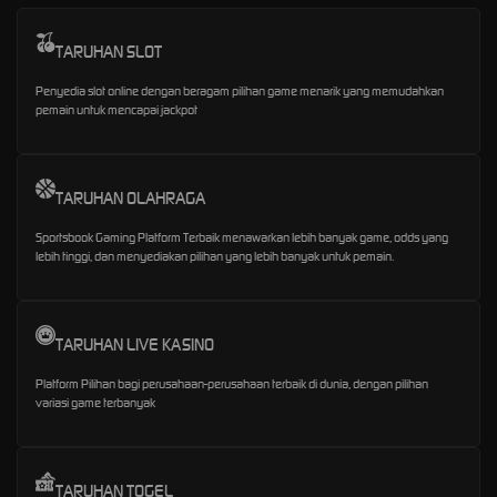
TARUHAN SLOT
Penyedia slot online dengan beragam pilihan game menarik yang memudahkan
pemain untuk mencapai jackpot
TARUHAN OLAHRAGA
Sportsbook Gaming Platform Terbaik menawarkan lebih banyak game, odds yang
lebih tinggi, dan menyediakan pilihan yang lebih banyak untuk pemain.
TARUHAN LIVE KASINO
Platform Pilihan bagi perusahaan-perusahaan terbaik di dunia, dengan pilihan
variasi game terbanyak
TARUHAN TOGEL