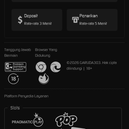
Deposit
Penarikan
Rata-rata 3 Menit
Rata-rata 5 Menit
Tanggung Jawab
Browser Yang
Bermain
Didukung
©2026 GARUDA303. Hak cipta
dilindungi | 18+
Platform Penyedia Layanan
Slots