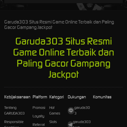
Garuda303 Situs Resmi Game Online Terbaik dan Paling
Gacor Gampang Jackpot
Garuda303 Situs Resmi
Game Online Terbaik dan
Paling Gacor Gampang
Jackpot
Kebijaksanaan
Platform
Kategori
Dukungan
Komunitas
Tentang
Promosi
Hot
garuda30
GARUDA303
Games
3
Loyalty
Responsible
Slots
garuda303
Referral