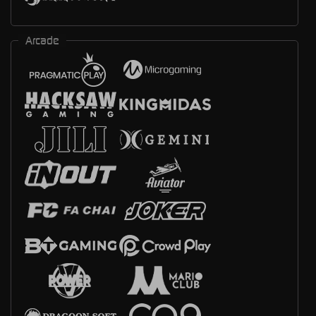
Arcade