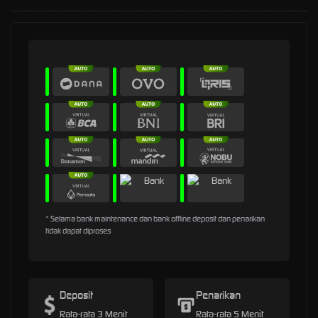
* Selama bank maintenance dan bank offline deposit dan penarikan
tidak dapat diproses
Deposit
Penarikan
Rata-rata 3 Menit
Rata-rata 5 Menit