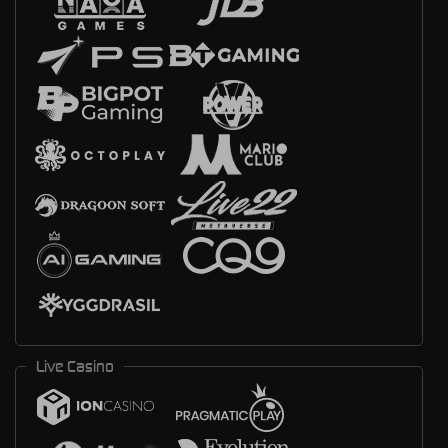
Live Casino