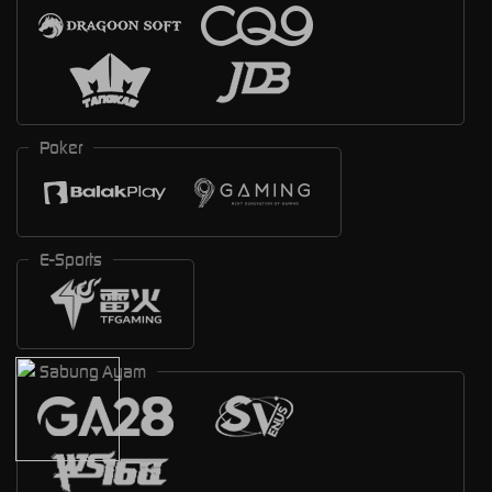
Poker
E-Sports
Sabung Ayam