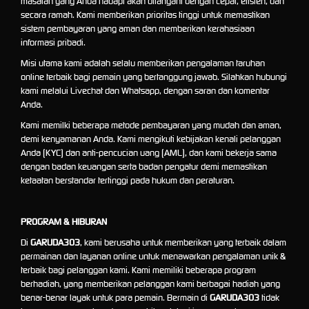
masalah yang Anda hadapi akan ditangani dengan cepat, efisien, dan
secara ramah. Kami memberikan prioritas tinggi untuk memastikan
sistem pembayaran yang aman dan memberikan kerahasiaan
informasi pribadi.
Misi utama kami adalah selalu memberikan pengalaman taruhan
online terbaik bagi pemain yang bertanggung jawab. Silahkan hubungi
kami melalui Livechat dan Whatsapp, dengan saran dan komentar
Anda.
Kami memilki beberapa metode pembayaran yang mudah dan aman,
demi kenyamanan Anda. Kami mengikuti kebijakan kenali pelanggan
Anda (KYC) dan anti-pencucian uang (AML), dan kami bekerja sama
dengan badan keuangan serta badan pengatur demi memastikan
ketaatan berstandar tertinggi pada hukum dan peraturan.
PROGRAM & HIBURAN
Di
GARUDA303
, kami berusaha untuk memberikan yang terbaik dalam
permainan dan layanan online untuk menawarkan pengalaman unik &
terbaik bagi pelanggan kami. Kami memiliki beberapa program
berhadiah, yang memberikan pelanggan kami berbagai hadiah yang
benar-benar layak untuk para pemain. Bermain di
GARUDA303
tidak