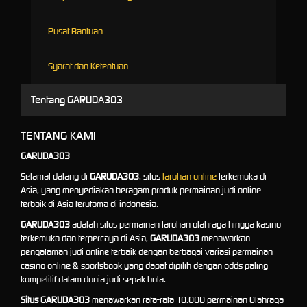
Pusat Bantuan
Syarat dan Ketentuan
Tentang GARUDA303
TENTANG KAMI
GARUDA303
Selamat datang di
GARUDA303
, situs
taruhan online
terkemuka di
Asia, yang menyediakan beragam produk permainan judi online
terbaik di Asia terutama di indonesia.
GARUDA303
adalah situs permainan taruhan olahraga hingga kasino
terkemuka dan terpercaya di Asia,
GARUDA303
menawarkan
pengalaman judi online terbaik dengan berbagai variasi permainan
casino online & sportsbook yang dapat dipilih dengan odds paling
kompetitif dalam dunia judi sepak bola.
Situs GARUDA303
menawarkan rata-rata 10.000 permainan Olahraga