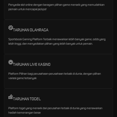
Penyedia slot online dengan beragam pilihan game menarik yang memudahkan
pemain untuk mencapai jackpot
TARUHAN OLAHRAGA
Sportsbook Gaming Platform Terbaik menawarkan lebih banyak game, odds yang
lebih tinggi, dan menyediakan pilihan yang lebih banyak untuk pemain.
TARUHAN LIVE KASINO
Platform Pilihan bagi perusahaan-perusahaan terbaik di dunia, dengan pilihan
variasi game terbanyak
TARUHAN TOGEL
Platform togel yang menarik dari perusahan terbaik di dunia yang menawarkan
hadiah kemenangan besar