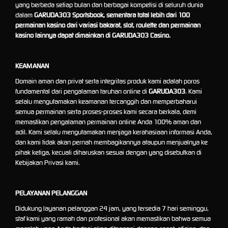
yang berbeda setiap bulan dan berbagai kompetisi di seluruh dunia
dalam
GARUDA303 Sportsbook, sementara total lebih dari 100
permainan kasino dari variasi bakarat, slot, roulette dan permainan
kasino lainnya dapat dimainkan di
GARUDA303
Casino.
KEAMANAN
Domain aman dan privat serta integritas produk kami adalah poros
fundamental dari pengalaman taruhan online di
GARUDA303
. Kami
selalu mengutamakan keamanan tercanggih dan memperbaharui
semua permainan serta proses-proses kami secara berkala, demi
memastikan pengalaman permainan online Anda 100% aman dan
adil. Kami selalu mengutamakan menjaga kerahasiaan informasi Anda,
dan kami tidak akan pernah membagikannya ataupun menjualnya ke
pihak ketiga, kecuali diharuskan sesuai dengan yang disebutkan di
Kebijakan Privasi kami.
PELAYANAN PELANGGAN
Didukung layanan pelanggan 24 jam, yang tersedia 7 hari seminggu,
staf kami yang ramah dan profesional akan memastikan bahwa semua