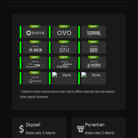
* Selama bank maintenance dan bank offline deposit dan penarikan
tidak dapat diproses
Deposit
Penarikan
Rata-rata 3 Menit
Rata-rata 5 Menit