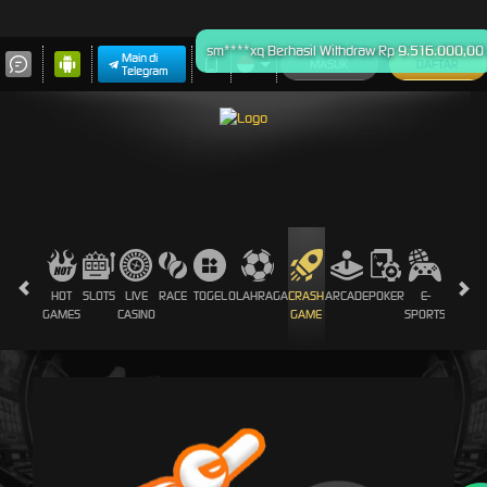
Main di
MASUK
DAFTAR
Telegram
sm****xq Berhasil Withdraw Rp 9.516.000,00
HOT
SLOTS
LIVE
RACE
TOGEL
OLAHRAGA
CRASH
ARCADE
POKER
E-
SABUN
GAMES
CASINO
GAME
SPORTS
AYAM