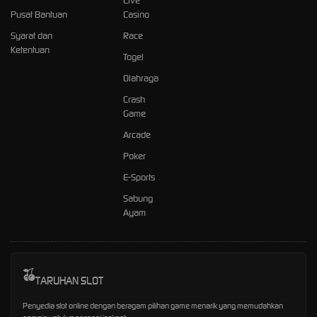
Live
Pusat Bantuan
Casino
Syarat dan
Race
Ketentuan
Togel
Olahraga
Crash
Game
Arcade
Poker
E-Sports
Sabung
Ayam
TARUHAN SLOT
Penyedia slot online dengan beragam pilihan game menarik yang memudahkan