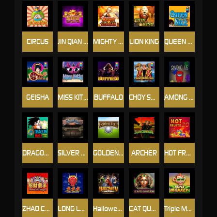
CIRCUS
JIN QIAN WA
MIGHTY SPARTAN
LION KING
QUEEN OF THE NILE
GEISHA
MISS KITTY
BUFFALO
CHOY SUN DOA
AMONG US
DRAGON BALL
SILVER BULLET
GOLDEN TOUR
ARCHER
HOT FRUITS 20
ZHAO CAI TONG ZHI
LONG LONG LONG
Halloween Fortune
CAT QUEEN
Triple Monkey