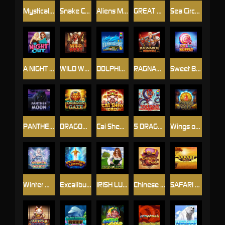
Mystical Beasts
Snake Castle
Aliens Madness
GREAT BLUE
Sea Circus
A NIGHT OUT
WILD WEST
DOLPHIN TREASURE
RAGNAROK FIRE STORM
Sweet Buffet
PANTHER MOON
DRAGON GATE
Cai Shen Do
5 DRAGONS
Wings of God
Winter Magic
Excalibur Legend
IRISH LUCK
Chinese Fair
SAFARI HEAT