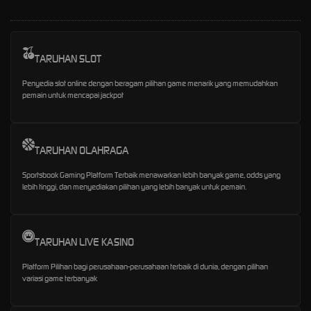
TARUHAN SLOT
Penyedia slot online dengan beragam pilihan game menarik yang memudahkan
pemain untuk mencapai jackpot
TARUHAN OLAHRAGA
Sportsbook Gaming Platform Terbaik menawarkan lebih banyak game, odds yang
lebih tinggi, dan menyediakan pilihan yang lebih banyak untuk pemain.
TARUHAN LIVE KASINO
Platform Pilihan bagi perusahaan-perusahaan terbaik di dunia, dengan pilihan
variasi game terbanyak