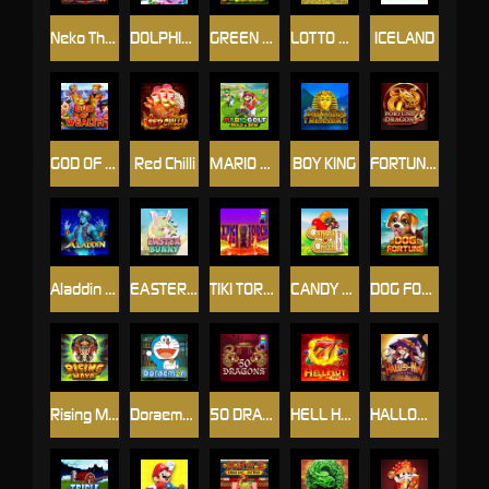
Neko The Fortune Cat
DOLPHIN REEF
GREEN GOLD
LOTTO MADNESS
ICELAND
GOD OF WEALTH
Red Chilli
MARIO GOLF
BOY KING
FORTUNE DRAGON 88
Aladdin Wishes
EASTER BUNNY
TIKI TORCH
CANDY CRUSH
DOG FORTUNE
Rising Maya
Doraemon
50 DRAGONS
HELL HOT 100
HALLOWIN