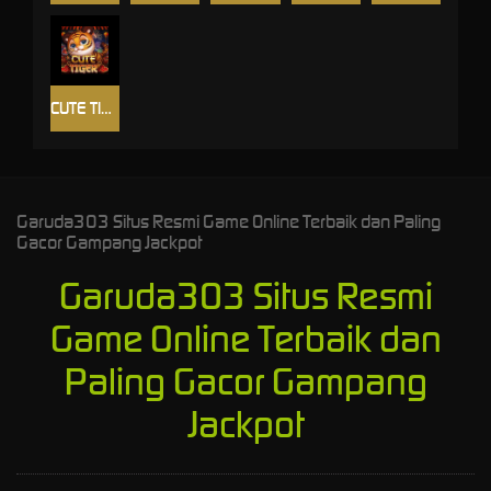
CUTE TIGER
Garuda303 Situs Resmi Game Online Terbaik dan Paling
Gacor Gampang Jackpot
Garuda303 Situs Resmi
Game Online Terbaik dan
Paling Gacor Gampang
Jackpot