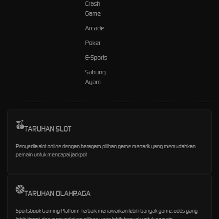
Crash
Game
Arcade
Poker
E-Sports
Sabung
Ayam
TARUHAN SLOT
Penyedia slot online dengan beragam pilihan game menarik yang memudahkan
pemain untuk mencapai jackpot
TARUHAN OLAHRAGA
Sportsbook Gaming Platform Terbaik menawarkan lebih banyak game, odds yang
lebih tinggi, dan menyediakan pilihan yang lebih banyak untuk pemain.