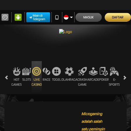
Main di
MASUK
DAFTAR
yr****ns Berhasil Withdraw Rp 849.000,00
Telegram
HOT
SLOTS
LIVE
RACE
TOGEL
OLAHRAGA
CRASH
ARCADE
POKER
E-
SABUN
GAMES
CASINO
GAME
SPORTS
AYAM
Microgaming
adalah salah
satu pemimpin