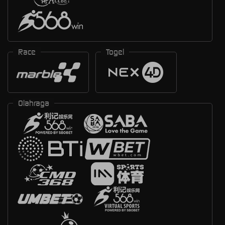
Race
Togel
Olahraga